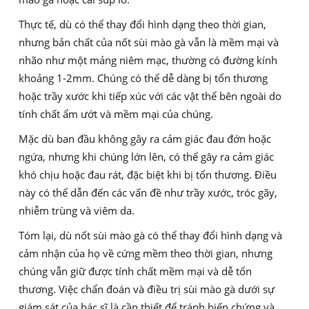
Thực tế, dù có thể thay đổi hình dạng theo thời gian,
nhưng bản chất của nốt sùi mào gà vẫn là mềm mại và
nhão như một mảng niêm mạc, thường có đường kính
khoảng 1-2mm. Chúng có thể dễ dàng bị tổn thương
hoặc trầy xước khi tiếp xúc với các vật thể bên ngoài do
tính chất ẩm ướt và mềm mại của chúng.
Mặc dù ban đầu không gây ra cảm giác đau đớn hoặc
ngứa, nhưng khi chúng lớn lên, có thể gây ra cảm giác
khó chịu hoặc đau rát, đặc biệt khi bị tổn thương. Điều
này có thể dẫn đến các vấn đề như trầy xước, tróc gãy,
nhiễm trùng và viêm da.
Tóm lại, dù nốt sùi mào gà có thể thay đổi hình dạng và
cảm nhận của họ về cứng mềm theo thời gian, nhưng
chúng vẫn giữ được tính chất mềm mại và dễ tổn
thương. Việc chẩn đoán và điều trị sùi mào gà dưới sự
giám sát của bác sĩ là cần thiết để tránh biến chứng và