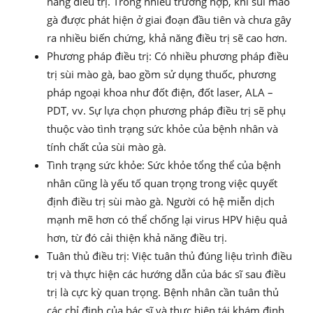
năng điều trị. Trong nhiều trường hợp, khi sùi mào
gà được phát hiện ở giai đoạn đầu tiên và chưa gây
ra nhiều biến chứng, khả năng điều trị sẽ cao hơn.
Phương pháp điều trị: Có nhiều phương pháp điều
trị sùi mào gà, bao gồm sử dụng thuốc, phương
pháp ngoại khoa như đốt điện, đốt laser, ALA –
PDT, vv. Sự lựa chọn phương pháp điều trị sẽ phụ
thuộc vào tình trạng sức khỏe của bệnh nhân và
tính chất của sùi mào gà.
Tình trạng sức khỏe: Sức khỏe tổng thể của bệnh
nhân cũng là yếu tố quan trọng trong việc quyết
định điều trị sùi mào gà. Người có hệ miễn dịch
mạnh mẽ hơn có thể chống lại virus HPV hiệu quả
hơn, từ đó cải thiện khả năng điều trị.
Tuân thủ điều trị: Việc tuân thủ đúng liệu trình điều
trị và thực hiện các hướng dẫn của bác sĩ sau điều
trị là cực kỳ quan trọng. Bệnh nhân cần tuân thủ
các chỉ định của bác sĩ và thực hiện tái khám định