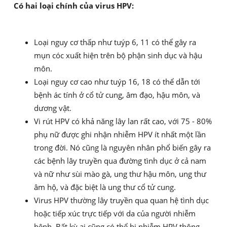
Có hai loại chính của virus HPV:
Loại nguy cơ thấp như tuýp 6, 11 có thể gây ra
mụn cóc xuất hiện trên bộ phận sinh dục và hậu
môn.
Loại nguy cơ cao như tuýp 16, 18 có thể dẫn tới
bệnh ác tính ở cổ tử cung, âm đạo, hậu môn, và
dương vật.
Vi rút HPV có khả năng lây lan rất cao, với 75 - 80%
phụ nữ được ghi nhận nhiễm HPV ít nhất một lần
trong đời. Nó cũng là nguyên nhân phổ biến gây ra
các bệnh lây truyền qua đường tình dục ở cả nam
và nữ như sùi mào gà, ung thư hậu môn, ung thư
âm hộ, và đặc biệt là ung thư cổ tử cung.
Virus HPV thường lây truyền qua quan hệ tình dục
hoặc tiếp xúc trực tiếp với da của người nhiễm
bệnh. Bất kỳ ai cũng có thể bị nhiễm HPV thông